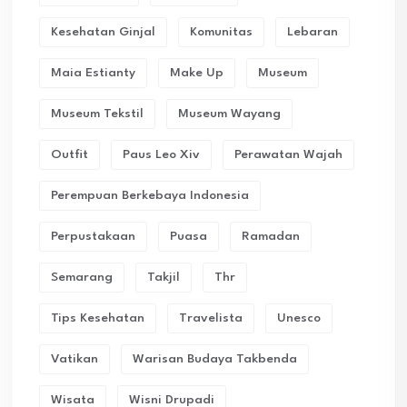
Kesehatan Ginjal
Komunitas
Lebaran
Maia Estianty
Make Up
Museum
Museum Tekstil
Museum Wayang
Outfit
Paus Leo Xiv
Perawatan Wajah
Perempuan Berkebaya Indonesia
Perpustakaan
Puasa
Ramadan
Semarang
Takjil
Thr
Tips Kesehatan
Travelista
Unesco
Vatikan
Warisan Budaya Takbenda
Wisata
Wisni Drupadi