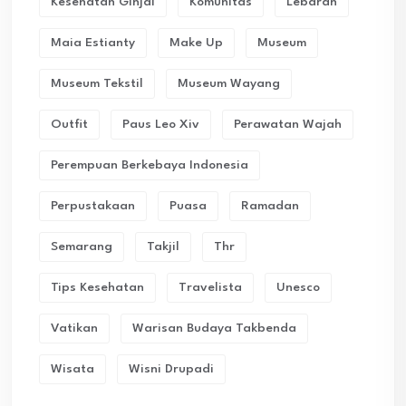
Kesehatan Ginjal
Komunitas
Lebaran
Maia Estianty
Make Up
Museum
Museum Tekstil
Museum Wayang
Outfit
Paus Leo Xiv
Perawatan Wajah
Perempuan Berkebaya Indonesia
Perpustakaan
Puasa
Ramadan
Semarang
Takjil
Thr
Tips Kesehatan
Travelista
Unesco
Vatikan
Warisan Budaya Takbenda
Wisata
Wisni Drupadi