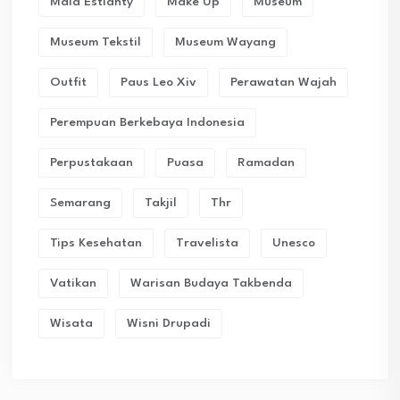
Maia Estianty
Make Up
Museum
Museum Tekstil
Museum Wayang
Outfit
Paus Leo Xiv
Perawatan Wajah
Perempuan Berkebaya Indonesia
Perpustakaan
Puasa
Ramadan
Semarang
Takjil
Thr
Tips Kesehatan
Travelista
Unesco
Vatikan
Warisan Budaya Takbenda
Wisata
Wisni Drupadi