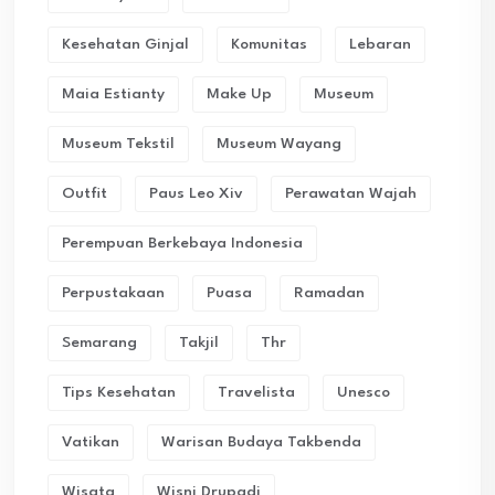
Kesehatan Ginjal
Komunitas
Lebaran
Maia Estianty
Make Up
Museum
Museum Tekstil
Museum Wayang
Outfit
Paus Leo Xiv
Perawatan Wajah
Perempuan Berkebaya Indonesia
Perpustakaan
Puasa
Ramadan
Semarang
Takjil
Thr
Tips Kesehatan
Travelista
Unesco
Vatikan
Warisan Budaya Takbenda
Wisata
Wisni Drupadi