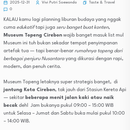
Taste & Travel
2025-12-31
Vivi Putri Soewondo
0
KALAU kamu lagi planning liburan budaya yang nggak
cuma
edukatif
tapi juga
seru banget buat konten
,
Museum Topeng Cirebon
wajib banget masuk list mu!
Museum ini tuh bukan sekadar tempat penyimpanan
artefak tua — tapi benar-benar
rumahnya topeng dari
berbagai penjuru Nusantara
yang dikurasi dengan rapi,
modern, dan penuh cerita.
Museum Topeng letaknya super strategis banget, di
jantung Kota Cirebon
, tak jauh dari Stasiun Kereta Api
— sekitar
beberapa menit jalan kaki atau naik
becak
deh!
Jam bukanya pukul 09:00 – 15:00 WIB
untuk Selasa – Jumat dan Sabtu buka mulai
pukul 10:00
– 14:00 WIB.