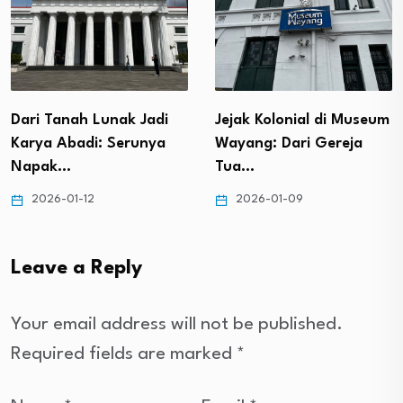
Embung Ban
Temanggung
unak Jadi
Jejak Kolonial di Museum
Gunungnya B
 Serunya
Wayang: Dari Gereja
Pulang!
Tua…
2026-01-07
2026-01-09
Leave a Reply
Your email address will not be published.
Required fields are marked
*