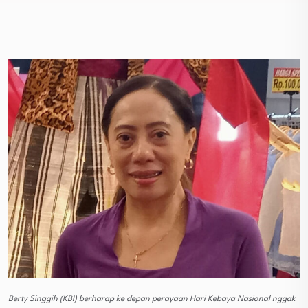
Berty Singgih (KBI) berharap ke depan perayaan Hari Kebaya Nasional nggak